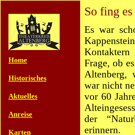
So fing es 
Es war scho
Kappenstein 
Kontaktern
Home
Frage, ob es
Altenberg, 
Historisches
war nicht n
vor 60 Jahr
Aktuelles
Alteingesess
Anreise
der “Natur
erinnern.
Karten