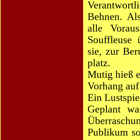
Verantwort
Behnen. Als
alle Vorau
Souffleuse
sie, zur Ber
platz.
Mutig hieß 
Vorhang auf
Ein Lustspie
Geplant wa
Überraschu
Publikum so