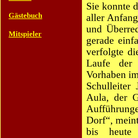
Sie konnte d
Gästebuch
aller Anfang
und Überred
Mitspieler
gerade einf
verfolgte d
Laufe der
Vorhaben imm
Schulleiter 
Aula, der G
Aufführunge
Dorf“, meint
bis heute