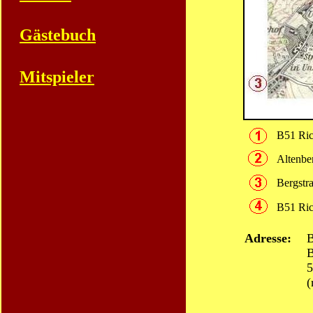
Gästebuch
Mitspieler
B51 Ric
Altenbe
Bergstr
B51 Ric
Adresse:
B
B
5
(